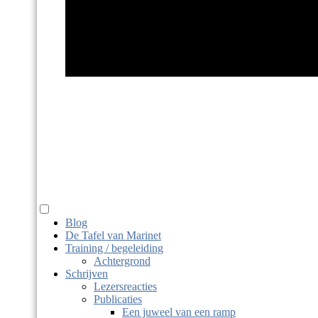
Marinet Haits
taaldier, juf, macrobio-kok
Blog
De Tafel van Marinet
Training / begeleiding
Achtergrond
Schrijven
Lezersreacties
Publicaties
Een juweel van een ramp