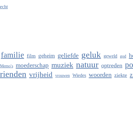
recht
geluk
familie
geliefde
h
geheim
film
geweld
god
natuur
po
muziek
moederschap
optreden
Memo's
rienden
vrijheid
woorden
z
ziekte
Wiedes
vrouwen