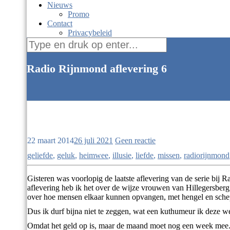
Nieuws
Promo
Contact
Privacybeleid
Zoek
naar:
Radio Rijnmond aflevering 6
36maanden
22 maart 2014
26 juli 2021
Geen reactie
geliefde
,
geluk
,
heimwee
,
illusie
,
liefde
,
missen
,
radiorijnmond
Gisteren was voorlopig de laatste aflevering van de serie bij R
aflevering heb ik het over de wijze vrouwen van Hillegersberg,
over hoe mensen elkaar kunnen opvangen, met hengel en schepn
Dus ik durf bijna niet te zeggen, wat een kuthumeur ik deze 
Omdat het geld op is, maar de maand moet nog een week mee. Ik 