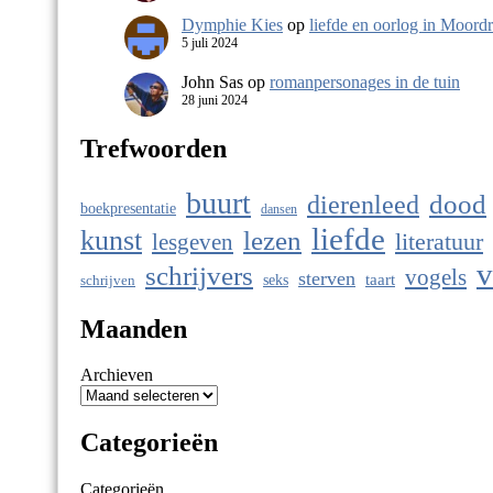
Dymphie Kies
op
liefde en oorlog in Moord
5 juli 2024
John Sas
op
romanpersonages in de tuin
28 juni 2024
Trefwoorden
buurt
dierenleed
dood
boekpresentatie
dansen
liefde
kunst
lezen
literatuur
lesgeven
v
schrijvers
vogels
sterven
taart
seks
schrijven
Maanden
Archieven
Categorieën
Categorieën