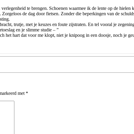
 verlegenheid te brengen. Schoenen waarmee ik de lente op de hielen k
n. Zorgeloos de dag door fietsen. Zonder die beperkingen van de schul
sting.
racht, trutje, met je keuzes en foute zijstraten. En tel vooral je zegening
urtoeslag en je slimme studie – ”
h het hart dat voor me klopt, niet je knipoog in een doosje, noch je geu
emarkeerd met
*