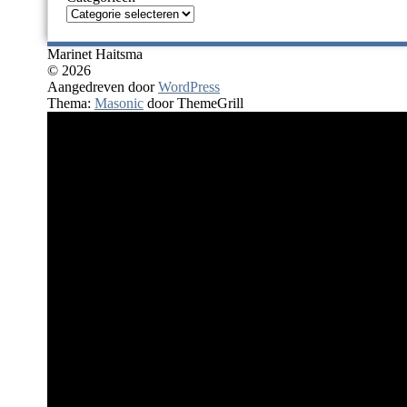
Marinet Haitsma
© 2026
Aangedreven door
WordPress
Thema:
Masonic
door ThemeGrill