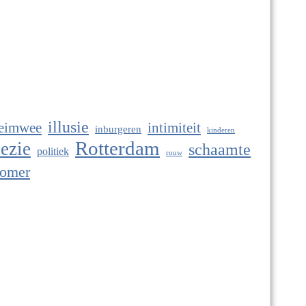
illusie
eimwee
intimiteit
inburgeren
kinderen
Rotterdam
ezie
schaamte
politiek
rouw
omer