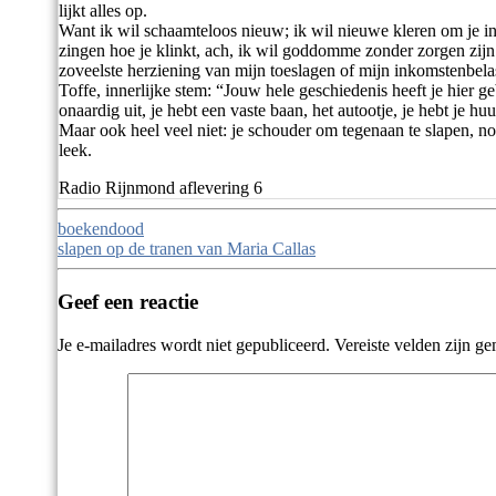
lijkt alles op.
Want ik wil schaamteloos nieuw; ik wil nieuwe kleren om je in
zingen hoe je klinkt, ach, ik wil goddomme zonder zorgen zij
zoveelste herziening van mijn toeslagen of mijn inkomstenbela
Toffe, innerlijke stem: “Jouw hele geschiedenis heeft je hier geb
onaardig uit, je hebt een vaste baan, het autootje, je hebt je hu
Maar ook heel veel niet: je schouder om tegenaan te slapen, noc
leek.
Radio Rijnmond aflevering 6
Berichtnavigatie
boekendood
slapen op de tranen van Maria Callas
Geef een reactie
Je e-mailadres wordt niet gepubliceerd.
Vereiste velden zijn g