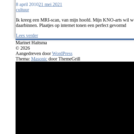
8 april 2010
21 mei 2021
cultuur
Ik kreeg een MRI-scan, van mijn hoofd. Mijn KNO-arts wil wete
daarbinnen. Plaatjes op internet tonen een perfect gevormd
Lees verder
Marinet Haitsma
© 2026
Aangedreven door
WordPress
Thema:
Masonic
door ThemeGrill