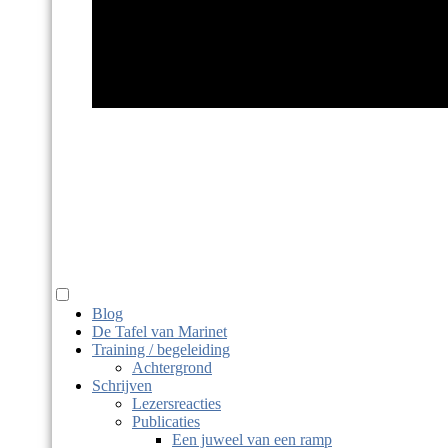
Marinet Haits
taaldier, juf, macrobio-kok
Blog
De Tafel van Marinet
Training / begeleiding
Achtergrond
Schrijven
Lezersreacties
Publicaties
Een juweel van een ramp