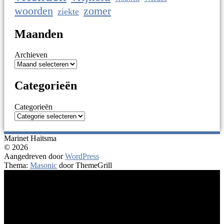
woorden
zomer
ziekte
Maanden
Archieven
Categorieën
Categorieën
Marinet Haitsma
© 2026
Aangedreven door
WordPress
Thema:
Masonic
door ThemeGrill