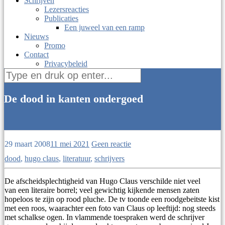
Schrijven
Lezersreacties
Publicaties
Een juweel van een ramp
Nieuws
Promo
Contact
Privacybeleid
Zoek
naar:
De dood in kanten ondergoed
literatuur
29 maart 2008
11 mei 2021
Geen reactie
dood
,
hugo claus
,
literatuur
,
schrijvers
De afscheidsplechtigheid van Hugo Claus verschilde niet veel
van een literaire borrel; veel gewichtig kijkende mensen zaten
hopeloos te zijn op rood pluche. De tv toonde een roodgebeitste kist
met een roos, waarachter een foto van Claus op leeftijd: nog steeds
met schalkse ogen. In vlammende toespraken werd de schrijver