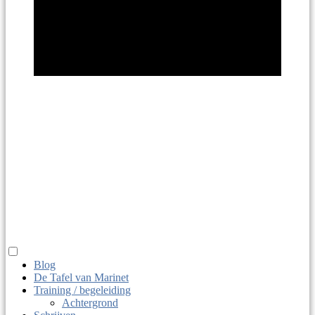
Marinet
Haitsma
taaldier, juf, macrobio-kok
Blog
De Tafel van Marinet
Training / begeleiding
Achtergrond