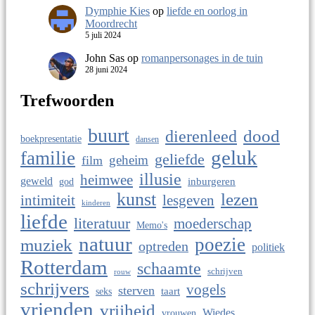
Dymphie Kies
op
liefde en oorlog in
Moordrecht
5 juli 2024
John Sas
op
romanpersonages in de tuin
28 juni 2024
Trefwoorden
buurt
dierenleed
dood
boekpresentatie
dansen
geluk
familie
geliefde
geheim
film
illusie
heimwee
geweld
god
inburgeren
kunst
lezen
intimiteit
lesgeven
kinderen
liefde
literatuur
moederschap
Memo's
natuur
poezie
muziek
optreden
politiek
Rotterdam
schaamte
schrijven
rouw
schrijvers
vogels
sterven
taart
seks
vrienden
vrijheid
Wiedes
vrouwen