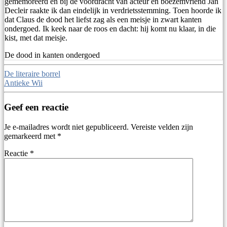
gememoreerd en bij de voordracht van acteur en boezemvriend Jan
Decleir raakte ik dan eindelijk in verdrietsstemming. Toen hoorde ik
dat Claus de dood het liefst zag als een meisje in zwart kanten
ondergoed. Ik keek naar de roos en dacht: hij komt nu klaar, in die
kist, met dat meisje.
De dood in kanten ondergoed
Berichtnavigatie
De literaire borrel
Antieke Wii
Geef een reactie
Je e-mailadres wordt niet gepubliceerd.
Vereiste velden zijn
gemarkeerd met
*
Reactie
*