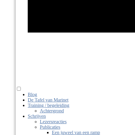
Marinet Haits
taaldier, juf, macrobio-kok
Blog
De Tafel van Marinet
Training / begeleiding
Achtergrond
Schrijven
Lezersreacties
Publicaties
Een juweel van een ramp