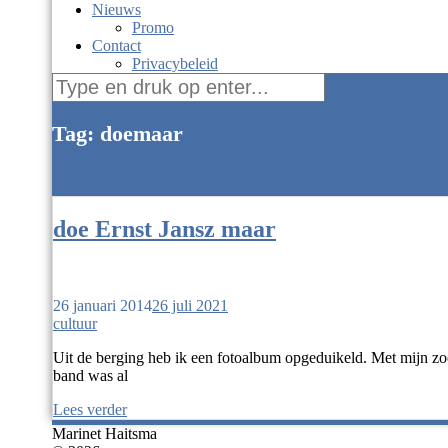
Nieuws
Promo
Contact
Privacybeleid
Zoek
naar:
Tag: doemaar
doe Ernst Jansz maar
26 januari 2014
26 juli 2021
cultuur
Uit de berging heb ik een fotoalbum opgeduikeld. Met mijn zoon
band was al
Lees verder
Marinet Haitsma