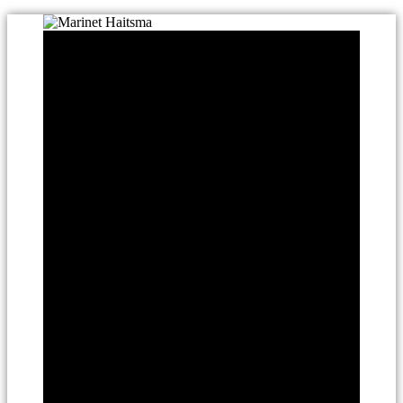
Ga
naar
de
inhoud