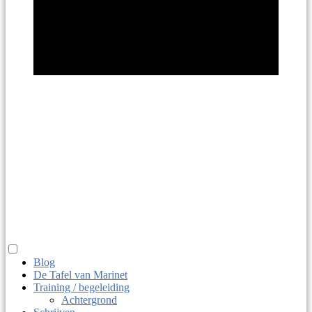
Marinet
Haitsma
taaldier, juf, macrobio-kok
Blog
De Tafel van Marinet
Training / begeleiding
Achtergrond