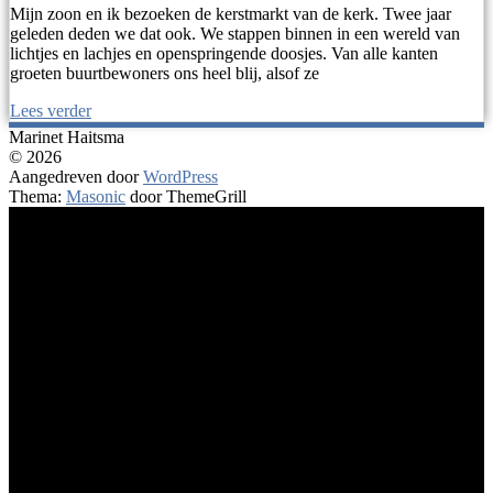
Mijn zoon en ik bezoeken de kerstmarkt van de kerk. Twee jaar
geleden deden we dat ook. We stappen binnen in een wereld van
lichtjes en lachjes en openspringende doosjes. Van alle kanten
groeten buurtbewoners ons heel blij, alsof ze
Lees verder
Marinet Haitsma
© 2026
Aangedreven door
WordPress
Thema:
Masonic
door ThemeGrill