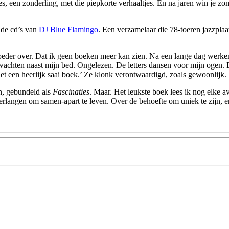
es, een zonderling, met die piepkorte verhaaltjes. En na jaren win je zom
 de cd’s van
DJ Blue Flamingo
. Een verzamelaar die 78-toeren jazzplaat
n moeder over. Dat ik geen boeken meer kan zien. Na een lange dag w
wachten naast mijn bed. Ongelezen. De letters dansen voor mijn ogen. D
het een heerlijk saai boek.’ Ze klonk verontwaardigd, zoals gewoonlijk. 
n, gebundeld als
Fascinaties
. Maar. Het leukste boek lees ik nog elke 
rlangen om samen-apart te leven. Over de behoefte om uniek te zijn, 