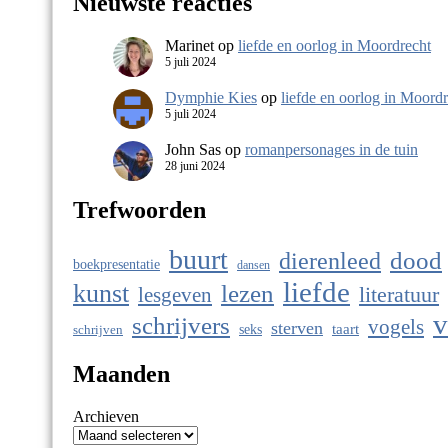
Nieuwste reacties
Marinet
op
liefde en oorlog in Moordrecht
5 juli 2024
Dymphie Kies
op
liefde en oorlog in Moord
5 juli 2024
John Sas
op
romanpersonages in de tuin
28 juni 2024
Trefwoorden
buurt
dierenleed
dood
boekpresentatie
dansen
liefde
kunst
lezen
literatuur
lesgeven
v
schrijvers
vogels
sterven
taart
seks
schrijven
Maanden
Archieven