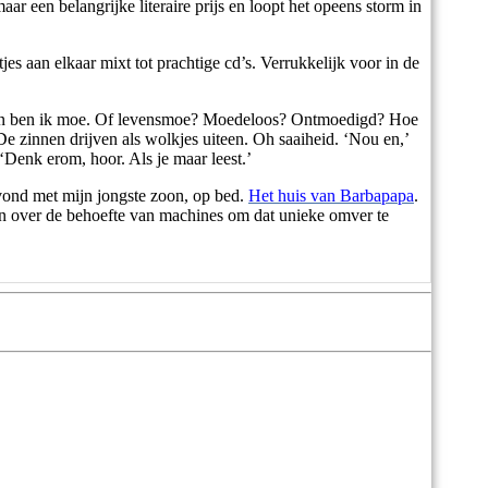
aar een belangrijke literaire prijs en loopt het opeens storm in
jes aan elkaar mixt tot prachtige cd’s. Verrukkelijk voor in de
erken ben ik moe. Of levensmoe? Moedeloos? Ontmoedigd? Hoe
e zinnen drijven als wolkjes uiteen. Oh saaiheid. ‘Nou en,’
‘Denk erom, hoor. Als je maar leest.’
avond met mijn jongste zoon, op bed.
Het huis van Barbapapa
.
en over de behoefte van machines om dat unieke omver te