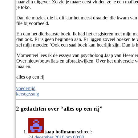
naar zijn uitgever. Zo zie je maar: eerst vinden ze je een mafke
je toko.
Dan de muziek die ik dit jaar het meest draaide; die kwam van
file bijvoorbeeld.
En dan het dierbaarste boek. Ik had het er gisteren met mij
dan ook. Er is geen beginnen aan. Er liggen zoveel boeken te 
zei mijn moeder. ‘Ook een saai boek kan heerlijk zijn. Dan is 
Momenteel lees ik de essays van psycholoog Jaap van Heerde
Over nieuwbouwflats en afbraakwijken. Over het universele ve
maaien.
alles op een rij
Berichtnavigatie
voedertijd
kerstgezang
2 gedachten over “
alles op een rij
”
jaap hoffmann
schreef:
24 december 2010 om 00:00