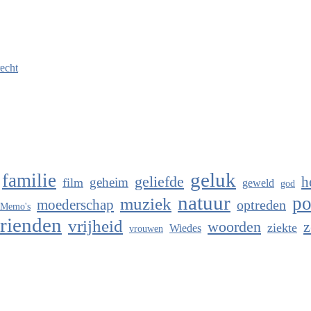
recht
geluk
familie
geliefde
h
geheim
film
geweld
god
natuur
po
muziek
moederschap
optreden
Memo's
rienden
vrijheid
woorden
z
ziekte
Wiedes
vrouwen