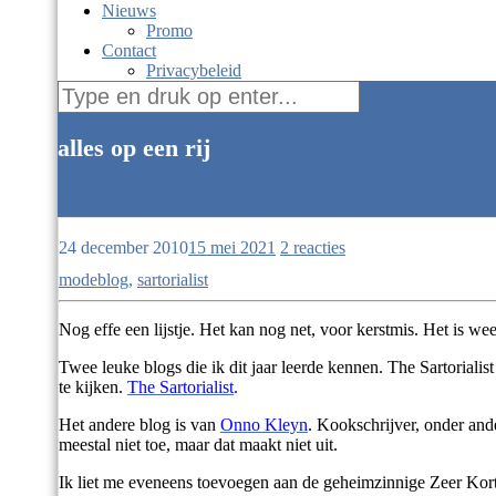
Nieuws
Promo
Contact
Privacybeleid
Zoek
naar:
alles op een rij
cultuur
24 december 2010
15 mei 2021
2 reacties
modeblog
,
sartorialist
Nog effe een lijstje. Het kan nog net, voor kerstmis. Het is w
Twee leuke blogs die ik dit jaar leerde kennen. The Sartorialis
te kijken.
The Sartorialist
.
Het andere blog is van
Onno Kleyn
. Kookschrijver, onder and
meestal niet toe, maar dat maakt niet uit.
Ik liet me eveneens toevoegen aan de geheimzinnige Zeer Korte