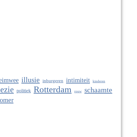
illusie
eimwee
intimiteit
inburgeren
kinderen
Rotterdam
ezie
schaamte
politiek
rouw
omer