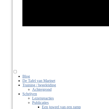
Marinet Haits
taaldier, juf, macrobio-kok
Blog
De Tafel van Marinet
Training / begeleiding
Achtergrond
Schrijven
Lezersreacties
Publicaties
Een juweel van een ramp